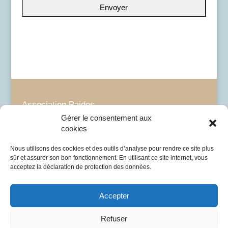
Association Paidos
20, rue de la Servette
Gérer le consentement aux
1201 Genève
cookies
022 734 08 00 –
info@paidos.org
Nous utilisons des cookies et des outils d’analyse pour rendre ce site plus
sûr et assurer son bon fonctionnement. En utilisant ce site internet, vous
IBAN: CH49 0900 0000 6048 83213
acceptez la déclaration de protection des données.
Accepter
Refuser